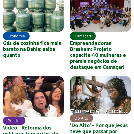
Economia
Camaçari
Gás de cozinha fica mais
Empreendedoras
barato na Bahia; saiba
Braskem: Projeto
quanto
capacita 40 mulheres e
premia negócios de
destaque em Camaçari
Do Alto
Política
‘Do Alto’ – Por que Jesus
Vídeo – Reforma dos
teve que passar por
militares tem gritos de