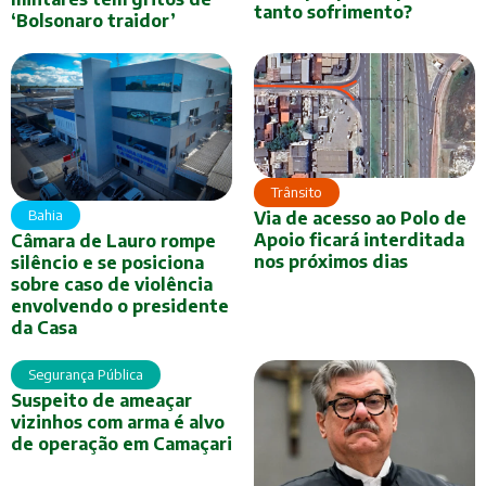
tanto sofrimento?
‘Bolsonaro traidor’
Trânsito
Bahia
Via de acesso ao Polo de
Apoio ficará interditada
Câmara de Lauro rompe
nos próximos dias
silêncio e se posiciona
sobre caso de violência
envolvendo o presidente
da Casa
Segurança Pública
Suspeito de ameaçar
vizinhos com arma é alvo
de operação em Camaçari