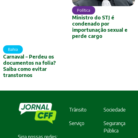
Política
Ministro do STJ é
condenado por
importunação sexual e
perde cargo
Bahia
Carnaval – Perdeu os
documentos na folia?
Saiba como evitar
transtornos
Trânsito
Sociedade
Serviço
Segurança
Pública
Siga nossas redes: