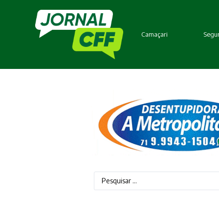
Camaçari
Segur