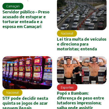
Camaçari
Servidor público – Preso
acusado de estuprar e
torturar enteada e a
esposa em Camaçari
Nacional
Lei tira multa de veículos
e direciona para
motoristas; entenda
Esportes
Nacional
Popó x Bambam:
diferença de peso entre
STF pode decidir nesta
lutadores impressiona;
quinta se jogos de azar
saiba onde assistir
seguem ilegais