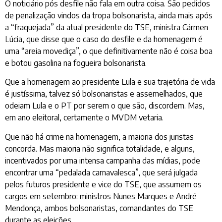
O noticiário pós desfile não fala em outra coisa. São pedidos
de penalização vindos da tropa bolsonarista, ainda mais após
a “fraquejada” da atual presidente do TSE, ministra Cármen
Lúcia, que disse que o caso do desfile e da homenagem é
uma “areia movediça”, o que definitivamente não é coisa boa
e botou gasolina na fogueira bolsonarista.
Que a homenagem ao presidente Lula e sua trajetória de vida
é justíssima, talvez só bolsonaristas e assemelhados, que
odeiam Lula e o PT por serem o que são, discordem. Mas,
em ano eleitoral, certamente o MVDM vetaria.
Que não há crime na homenagem, a maioria dos juristas
concorda. Mas maioria não significa totalidade, e alguns,
incentivados por uma intensa campanha das mídias, pode
encontrar uma “pedalada carnavalesca”, que será julgada
pelos futuros presidente e vice do TSE, que assumem os
cargos em setembro: ministros Nunes Marques e André
Mendonça, ambos bolsonaristas, comandantes do TSE
durante as eleições.