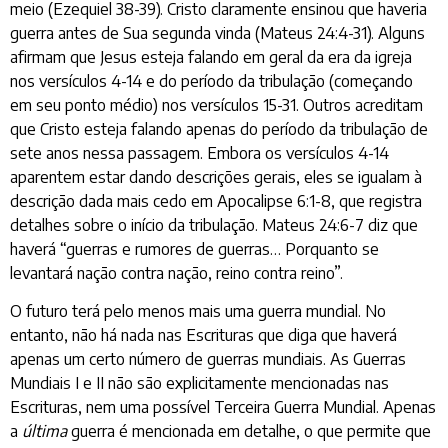
meio (Ezequiel 38-39). Cristo claramente ensinou que haveria
guerra antes de Sua segunda vinda (Mateus 24:4-31). Alguns
afirmam que Jesus esteja falando em geral da era da igreja
nos versículos 4-14 e do período da tribulação (começando
em seu ponto médio) nos versículos 15-31. Outros acreditam
que Cristo esteja falando apenas do período da tribulação de
sete anos nessa passagem. Embora os versículos 4-14
aparentem estar dando descrições gerais, eles se igualam à
descrição dada mais cedo em Apocalipse 6:1-8, que registra
detalhes sobre o início da tribulação. Mateus 24:6-7 diz que
haverá “guerras e rumores de guerras… Porquanto se
levantará nação contra nação, reino contra reino”.
O futuro terá pelo menos mais uma guerra mundial. No
entanto, não há nada nas Escrituras que diga que haverá
apenas um certo número de guerras mundiais. As Guerras
Mundiais I e II não são explicitamente mencionadas nas
Escrituras, nem uma possível Terceira Guerra Mundial. Apenas
a
última
guerra é mencionada em detalhe, o que permite que