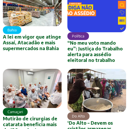
Bahia
Política
A lei em vigor que atinge
Assaí, Atacadão e mais
“No meu voto mando
supermercados na Bahia
eu”: Justiça do Trabalho
alerta para assédio
eleitoral no trabalho
Camaçari
Do Alto
Mutirão de cirurgias de
‘Do Alto – Devem os
catarata beneficia mais
cristãos armazenar