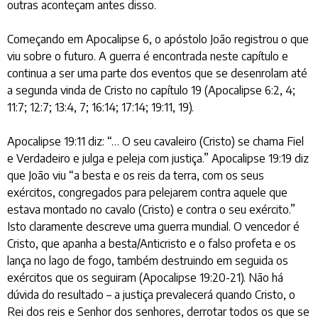
outras aconteçam antes disso.
Começando em Apocalipse 6, o apóstolo João registrou o que
viu sobre o futuro. A guerra é encontrada neste capítulo e
continua a ser uma parte dos eventos que se desenrolam até
a segunda vinda de Cristo no capítulo 19 (Apocalipse 6:2, 4;
11:7; 12:7; 13:4, 7; 16:14; 17:14; 19:11, 19).
Apocalipse 19:11 diz: “… O seu cavaleiro (Cristo) se chama Fiel
e Verdadeiro e julga e peleja com justiça.” Apocalipse 19:19 diz
que João viu “a besta e os reis da terra, com os seus
exércitos, congregados para pelejarem contra aquele que
estava montado no cavalo (Cristo) e contra o seu exército.”
Isto claramente descreve uma guerra mundial. O vencedor é
Cristo, que apanha a besta/Anticristo e o falso profeta e os
lança no lago de fogo, também destruindo em seguida os
exércitos que os seguiram (Apocalipse 19:20-21). Não há
dúvida do resultado – a justiça prevalecerá quando Cristo, o
Rei dos reis e Senhor dos senhores, derrotar todos os que se