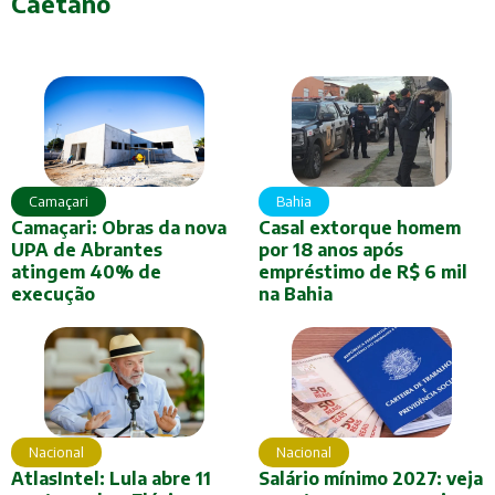
Caetano
Camaçari
Bahia
Camaçari: Obras da nova
Casal extorque homem
UPA de Abrantes
por 18 anos após
atingem 40% de
empréstimo de R$ 6 mil
execução
na Bahia
Nacional
Nacional
AtlasIntel: Lula abre 11
Salário mínimo 2027: veja