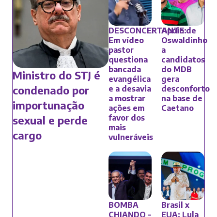
DESCONCERTANTE:
Apoio de
Em vídeo
Oswaldinho
pastor
a
questiona
candidatos
bancada
do MDB
Ministro do STJ é
evangélica
gera
condenado por
e a desavia
desconforto
a mostrar
na base de
importunação
ações em
Caetano
favor dos
sexual e perde
mais
cargo
vulneráveis
BOMBA
Brasil x
CHIANDO –
EUA: Lula