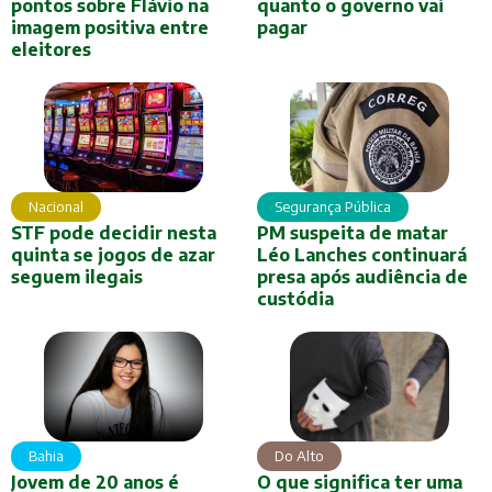
pontos sobre Flávio na
quanto o governo vai
imagem positiva entre
pagar
eleitores
Nacional
Segurança Pública
STF pode decidir nesta
PM suspeita de matar
quinta se jogos de azar
Léo Lanches continuará
seguem ilegais
presa após audiência de
custódia
Bahia
Do Alto
Jovem de 20 anos é
O que significa ter uma