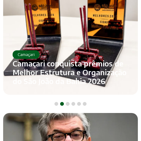
Camaçari
Camaçari conquista prêmios de
Melhor Estrutura e Organização
do São João da Bahia 2026
1
2
3
4
5
6